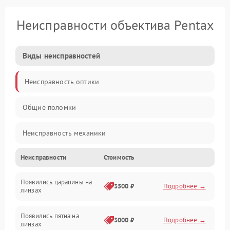
Неисправности объектива Pentax
Виды неисправностей
Неисправность оптики
Общие поломки
Неисправность механики
Неисправности
Стоимость
Неисправность электроники (если объектив с мотором/
стабилизатором)
Появились царапины на
3500 ₽
Подробнее →
линзах
Прочие неисправности
Появились пятна на
3000 ₽
Подробнее →
линзах