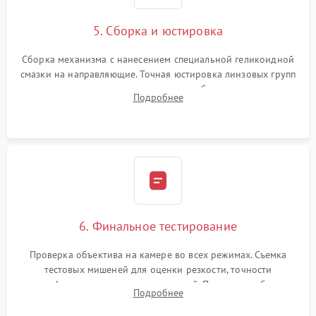
5. Сборка и юстировка
Сборка механизма с нанесением специальной геликоидной
смазки на направляющие. Точная юстировка линзовых групп
программным или механическим способом для устранения
Подробнее
бэк
6. Финальное тестирование
Проверка объектива на камере во всех режимах. Съемка
тестовых мишеней для оценки резкости, точности
автофокуса и отсутствия искажений. Проверка работы
Подробнее
диафрагмы на закрытых значениях и тестирование
оптической стабилизации.