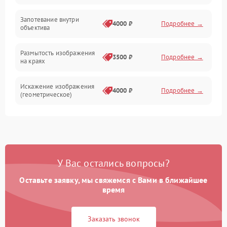
Запотевание внутри
4000 ₽
Подробнее →
объектива
Размытость изображения
3500 ₽
Подробнее →
на краях
Искажение изображения
4000 ₽
Подробнее →
(геометрическое)
Появление бликов или
3500 ₽
Подробнее →
ореолов
Проблемы с резкостью
У Вас остались вопросы?
при всех фокусных
4500 ₽
Подробнее →
расстояниях
Оставьте заявку, мы свяжемся с Вами в ближайшее
время
Заказать звонок