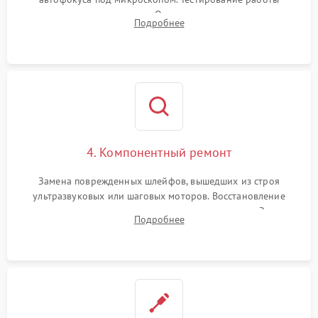
электромагнитного привода. Очистка оптических элементов
Подробнее
от пыли, следов влаги и грибка спецрастворами без
повреждения просветления.
4. Компонентный ремонт
Замена поврежденных шлейфов, вышедших из строя
ультразвуковых или шаговых моторов. Восстановление
геометрии направляющих при заклинивании зума. Замена
Подробнее
неисправного блока диафрагмы, датчиков положения или
поврежденных линз.