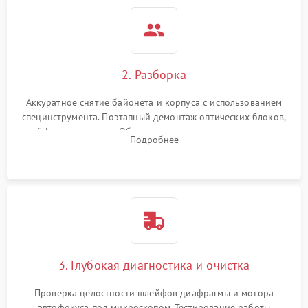
2. Разборка
Аккуратное снятие байонета и корпуса с использованием
специнструмента. Поэтапный демонтаж оптических блоков,
шлейфов и приводов. Обязательная маркировка положения
Подробнее
линзовых групп для сохранения заводской центровки при
сборке.
3. Глубокая диагностика и очистка
Проверка целостности шлейфов диафрагмы и мотора
автофокуса под микроскопом. Тестирование работы