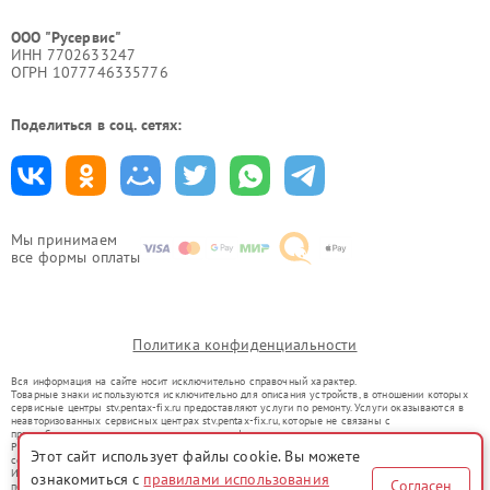
ООО "Русервис"
ИНН 7702633247
ОГРН 1077746335776
Поделиться в соц. сетях:
Мы принимаем
все формы оплаты
Политика конфиденциальности
Вся информация на сайте носит исключительно справочный характер.
Товарные знаки используются исключительно для описания устройств, в отношении которых
сервисные центры stv.pentax-fix.ru предоставляют услуги по ремонту. Услуги оказываются в
неавторизованных сервисных центрах stv.pentax-fix.ru, которые не связаны с
правообладателями товарных знаков или их официальными представителями.
Ремонт осуществляется для устройств, уже введенных в гражданский оборот в соответствии
Этот сайт использует файлы cookie. Вы можете
со статьей 1487 ГК РФ.
Использование товарных знаков не преследует цели индивидуализации услуг или введения
ознакомиться с
правилами использования
Согласен
потребителей в заблуждение, а служит для информирования о предоставляемых услугах по