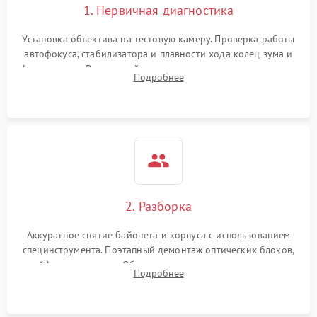
1. Первичная диагностика
Установка объектива на тестовую камеру. Проверка работы
автофокуса, стабилизатора и плавности хода колец зума и
фокусировки. Визуальный осмотр линз на наличие царапин,
Подробнее
грибка, пыли и оценка состояния контактов байонета.
2. Разборка
Аккуратное снятие байонета и корпуса с использованием
специнструмента. Поэтапный демонтаж оптических блоков,
шлейфов и приводов. Обязательная маркировка положения
Подробнее
линзовых групп для сохранения заводской центровки при
сборке.