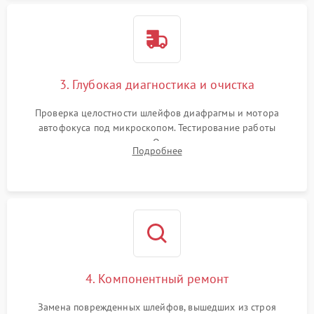
3. Глубокая диагностика и очистка
Проверка целостности шлейфов диафрагмы и мотора
автофокуса под микроскопом. Тестирование работы
электромагнитного привода. Очистка оптических элементов
Подробнее
от пыли, следов влаги и грибка спецрастворами без
повреждения просветления.
4. Компонентный ремонт
Замена поврежденных шлейфов, вышедших из строя