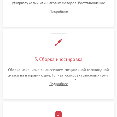
ультразвуковых или шаговых моторов. Восстановление
геометрии направляющих при заклинивании зума. Замена
Подробнее
неисправного блока диафрагмы, датчиков положения или
поврежденных линз.
5. Сборка и юстировка
Сборка механизма с нанесением специальной геликоидной
смазки на направляющие. Точная юстировка линзовых групп
программным или механическим способом для устранения
Подробнее
бэк