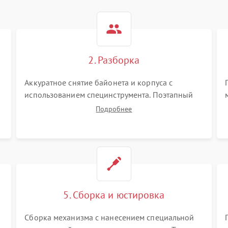
2. Разборка
Аккуратное снятие байонета и корпуса с
использованием специнструмента. Поэтапный
демонтаж оптических блоков, шлейфов и
Подробнее
приводов. Обязательная маркировка положения
линзовых групп для сохранения заводской
центровки при сборке.
5. Сборка и юстировка
Сборка механизма с нанесением специальной