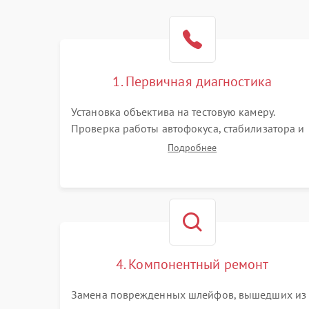
1. Первичная диагностика
Установка объектива на тестовую камеру.
Проверка работы автофокуса, стабилизатора и
плавности хода колец зума и фокусировки.
Подробнее
Визуальный осмотр линз на наличие царапин,
грибка, пыли и оценка состояния контактов
байонета.
4. Компонентный ремонт
Замена поврежденных шлейфов, вышедших из