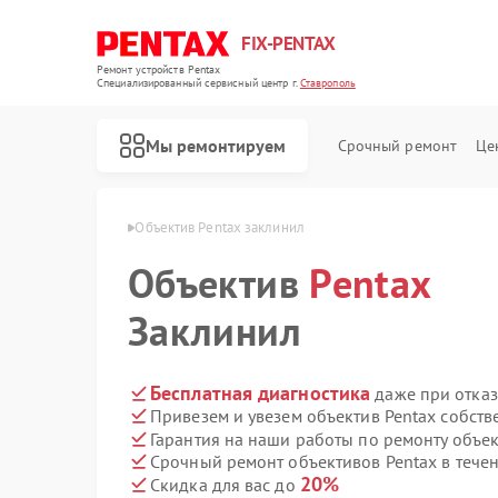
FIX-PENTAX
Ремонт устройств Pentax
Специализированный cервисный центр г.
Ставрополь
Мы ремонтируем
Срочный ремонт
Це
Pentax в Ставрополе
Объектив Pentax заклинил
Объектив
Pentax
Заклинил
Бесплатная диагностика
даже при отказ
Привезем и увезем объектив Pentax собст
Гарантия на наши работы по ремонту объе
Срочный ремонт объективов Pentax в течен
20%
Скидка для вас до