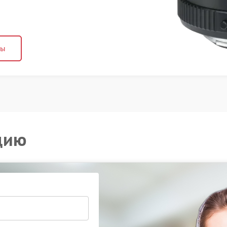
ны
цию