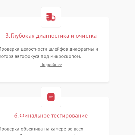
3. Глубокая диагностика и очистка
Проверка целостности шлейфов диафрагмы и
мотора автофокуса под микроскопом.
Тестирование работы электромагнитного
Подробнее
привода. Очистка оптических элементов от
пыли, следов влаги и грибка спецрастворами
без повреждения просветления.
6. Финальное тестирование
Проверка объектива на камере во всех