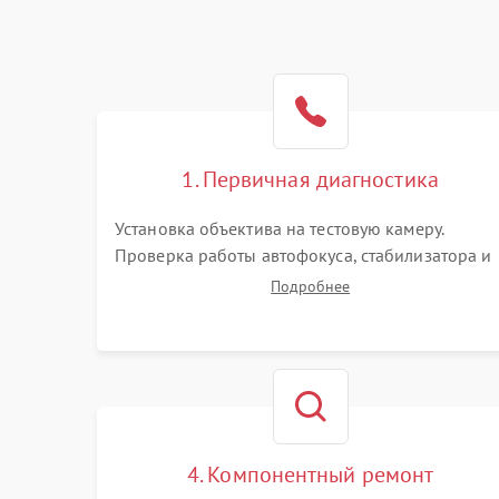
1. Первичная диагностика
Установка объектива на тестовую камеру.
Проверка работы автофокуса, стабилизатора и
плавности хода колец зума и фокусировки.
Подробнее
Визуальный осмотр линз на наличие царапин,
грибка, пыли и оценка состояния контактов
байонета.
4. Компонентный ремонт