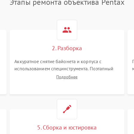
Этапы ремонта объектива Pentax
2. Разборка
Аккуратное снятие байонета и корпуса с
использованием специнструмента. Поэтапный
демонтаж оптических блоков, шлейфов и
Подробнее
приводов. Обязательная маркировка положения
линзовых групп для сохранения заводской
центровки при сборке.
5. Сборка и юстировка