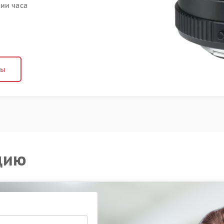
ии часа
ны
цию