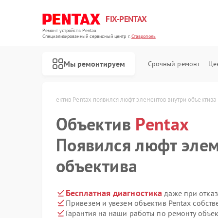
FIX-PENTAX
Ремонт устройств Pentax
Специализированный cервисный центр г.
Ставрополь
Мы ремонтируем
Срочный ремонт
Це
x в Ставрополе
Объектив Pentax появился люфт элементов внутри объектива
Объектив
Pentax
Появился люфт элем
объектива
Бесплатная диагностика
даже при отказ
Привезем и увезем объектив Pentax собст
Гарантия на наши работы по ремонту объе