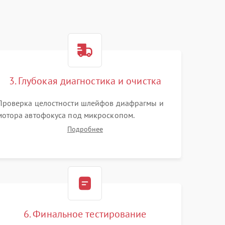
3. Глубокая диагностика и очистка
Проверка целостности шлейфов диафрагмы и
мотора автофокуса под микроскопом.
Тестирование работы электромагнитного
Подробнее
привода. Очистка оптических элементов от
пыли, следов влаги и грибка спецрастворами
без повреждения просветления.
6. Финальное тестирование