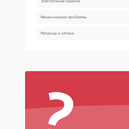
Электронные ошибки
Механические проблемы
Матрица и оптика
Питание и питание цепей
Проблемы с картами памяти
?
Объективы
Программные сбои
Коммуникации и интерфейсы