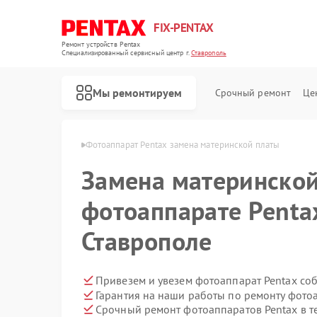
FIX-PENTAX
Ремонт устройств Pentax
Специализированный cервисный центр г.
Ставрополь
Мы ремонтируем
Срочный ремонт
Це
Pentax в Ставрополе
Фотоаппарат Pentax замена материнской платы
Замена материнской
фотоаппарате Penta
Ставрополе
Привезем и увезем фотоаппарат Pentax со
Гарантия на наши работы по ремонту фото
Срочный ремонт фотоаппаратов Pentax в т