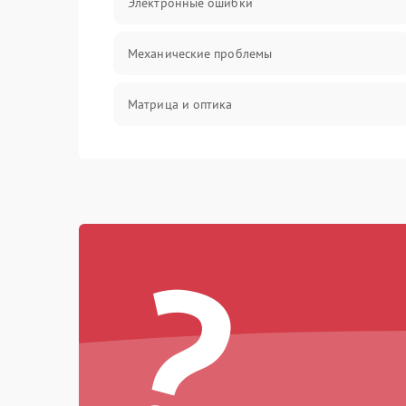
Электронные ошибки
Механические проблемы
Матрица и оптика
Питание и питание цепей
Проблемы с картами памяти
?
Объективы
Программные сбои
Коммуникации и интерфейсы