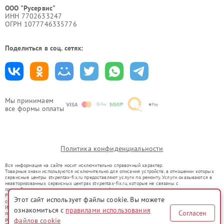
ООО "Русервис"
ИНН 7702633247
ОГРН 1077746335776
Поделиться в соц. сетях:
Мы принимаем
все формы оплаты
Политика конфиденциальности
Вся информация на сайте носит исключительно справочный характер.
Товарные знаки используются исключительно для описания устройств, в отношении которых
сервисные центры stv.pentax-fix.ru предоставляют услуги по ремонту. Услуги оказываются в
неавторизованных сервисных центрах stv.pentax-fix.ru, которые не связаны с
правообладателями товарных знаков или их официальными представителями.
Ремонт осуществляется для устройств, уже введенных в гражданский оборот в соответствии
Этот сайт использует файлы cookie. Вы можете
со статьей 1487 ГК РФ.
Использование товарных знаков не преследует цели индивидуализации услуг или введения
ознакомиться с
правилами использования
Согласен
потребителей в заблуждение, а служит для информирования о предоставляемых услугах по
ремонту техники указанных брендов.
файлов cookie