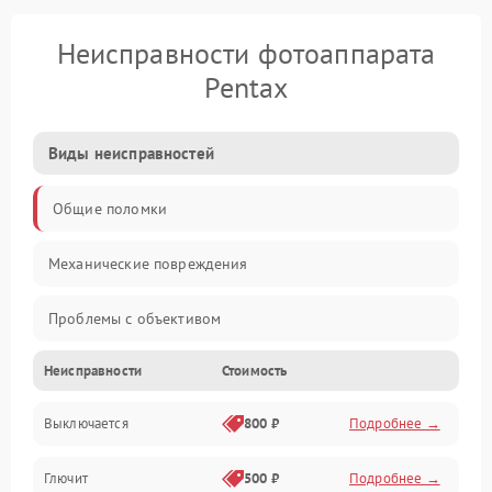
Неисправности фотоаппарата
Pentax
Виды неисправностей
Общие поломки
Механические повреждения
Проблемы с объективом
Неисправности
Стоимость
Электронные ошибки
Выключается
800 ₽
Подробнее →
Механические проблемы
Глючит
500 ₽
Подробнее →
Матрица и оптика