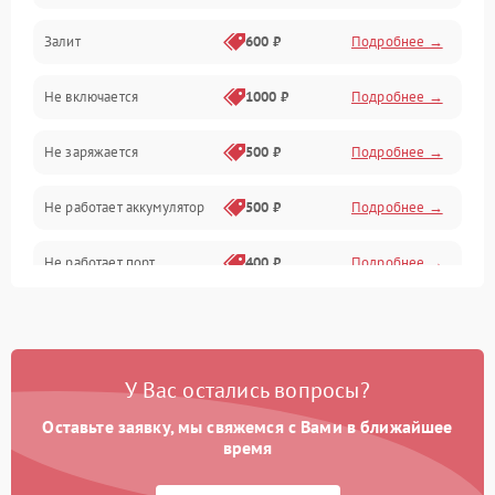
Залит
600 ₽
Подробнее →
Питание и питание цепей
Не включается
1000 ₽
Подробнее →
Проблемы с картами памяти
Не заряжается
500 ₽
Подробнее →
Объективы
Не работает аккумулятор
500 ₽
Подробнее →
Программные сбои
Не работает порт
400 ₽
Подробнее →
Коммуникации и интерфейсы
Сломана матрица
800 ₽
Подробнее →
У Вас остались вопросы?
Оставьте заявку, мы свяжемся с Вами в ближайшее
время