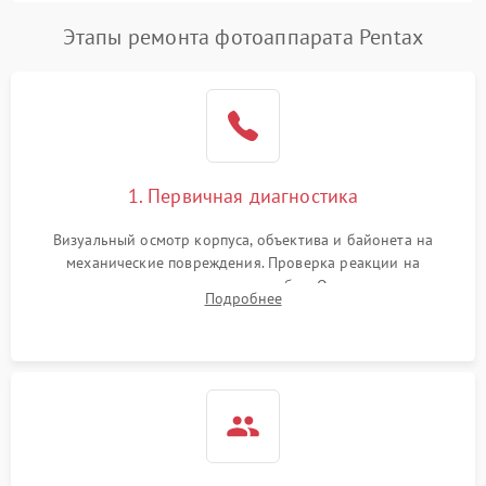
Этапы ремонта фотоаппарата Pentax
1. Первичная диагностика
Визуальный осмотр корпуса, объектива и байонета на
механические повреждения. Проверка реакции на
включение, считывание кодов ошибок. Оценка состояния
Подробнее
матрицы и затвора, проверка работы автофокуса и вспышки.