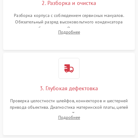
2. Разборка и очистка
Разборка корпуса с соблюдением сервисных мануалов.
Обязательный разряд высоковольтного конденсатора
вспышки для безопасности. Очистка внутренних узлов от
Подробнее
пыли, песка и следов влаги с помощью спецсредств.
3. Глубокая дефектовка
Проверка целостности шлейфов, коннекторов и шестерней
привода объектива. Диагностика материнской платы, цепей
питания и картоприемника. Тестирование механизма
Подробнее
затвора и блока внутрикамерной стабилизации.