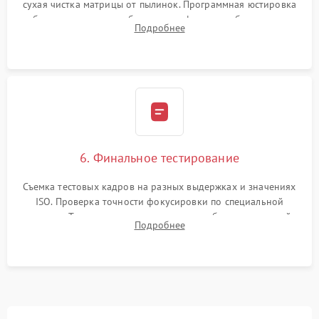
сухая чистка матрицы от пылинок. Программная юстировка
рабочего отрезка, калибровка автофокуса, стабилизатора и
Подробнее
экспозамера с помощью сервисного ПО.
6. Финальное тестирование
Съемка тестовых кадров на разных выдержках и значениях
ISO. Проверка точности фокусировки по специальной
мишени. Тест записи на карту памяти, работы встроенной
Подробнее
вспышки, микрофона и всех кнопок управления.