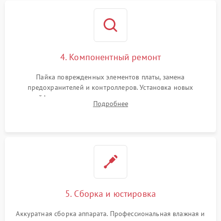
4. Компонентный ремонт
Пайка поврежденных элементов платы, замена
предохранителей и контроллеров. Установка новых
шлейфов, дисплея, механизма затвора или двигателя
Подробнее
автофокуса. Восстановление геометрии тубуса объектива
при заклинивании.
5. Сборка и юстировка
Аккуратная сборка аппарата. Профессиональная влажная и