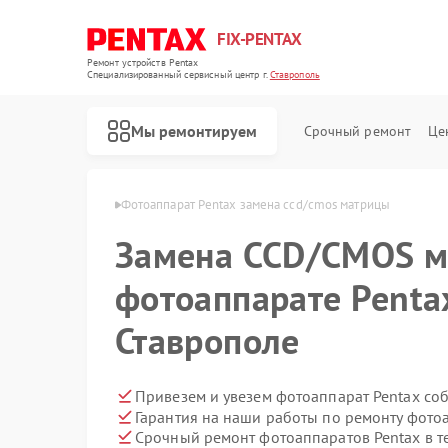
FIX-PENTAX
Ремонт устройств Pentax
Специализированный cервисный центр г.
Ставрополь
Мы ремонтируем
Срочный ремонт
Це
Pentax в Ставрополе
Фотоаппарат Pentax замена ccd/cmos матрицы
Замена CCD/CMOS м
фотоаппарате Penta
Ставрополе
Привезем и увезем фотоаппарат Pentax со
Гарантия на наши работы по ремонту фото
Срочный ремонт фотоаппаратов Pentax в т