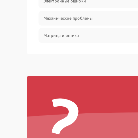
Электронные ошибки
Механические проблемы
Матрица и оптика
Питание и питание цепей
Проблемы с картами памяти
?
Объективы
Программные сбои
Коммуникации и интерфейсы