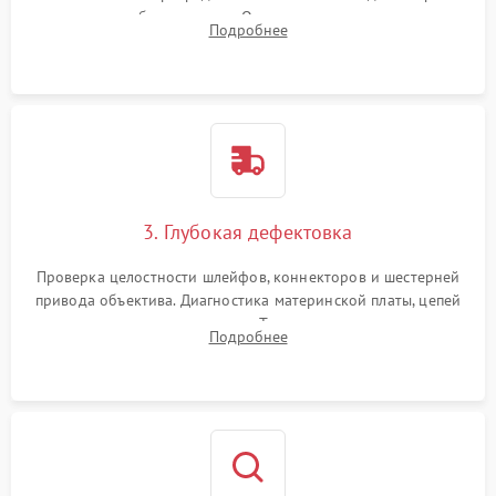
вспышки для безопасности. Очистка внутренних узлов от
Подробнее
пыли, песка и следов влаги с помощью спецсредств.
3. Глубокая дефектовка
Проверка целостности шлейфов, коннекторов и шестерней
привода объектива. Диагностика материнской платы, цепей
питания и картоприемника. Тестирование механизма
Подробнее
затвора и блока внутрикамерной стабилизации.