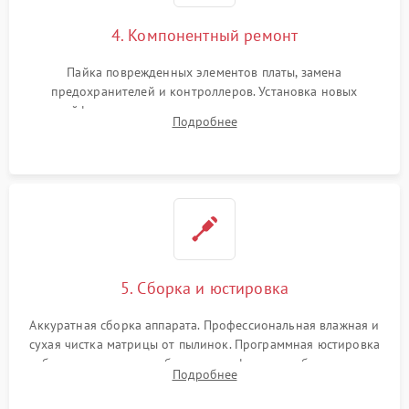
4. Компонентный ремонт
Пайка поврежденных элементов платы, замена
предохранителей и контроллеров. Установка новых
шлейфов, дисплея, механизма затвора или двигателя
Подробнее
автофокуса. Восстановление геометрии тубуса объектива
при заклинивании.
5. Сборка и юстировка
Аккуратная сборка аппарата. Профессиональная влажная и
сухая чистка матрицы от пылинок. Программная юстировка
рабочего отрезка, калибровка автофокуса, стабилизатора и
Подробнее
экспозамера с помощью сервисного ПО.