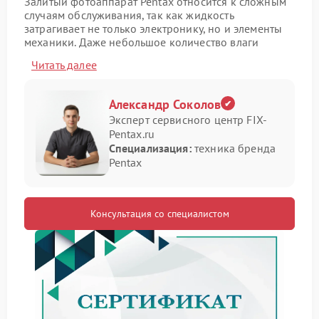
Залитый фотоаппарат Pentax относится к сложным
случаям обслуживания, так как жидкость
затрагивает не только электронику, но и элементы
механики. Даже небольшое количество влаги
способно нарушить работу затвора, системы
Читать далее
питания и цепей управления. Ремонт Pentax после
контакта с жидкостью требует аккуратной разборки
и точной оценки состояния узлов без попыток
Александр Соколов
запуска устройства.
Эксперт сервисного центр FIX-
Типовые признаки залития
Pentax.ru
Специализация:
техника бренда
Pentax
После попадания воды или другой жидкости
камера может вести себя нестабильно. На практике
наблюдаются следующие симптомы:
Консультация со специалистом
самопроизвольные отключения или отсутствие
реакции;
искажения изображения и ошибки записи;
нарушение работы кнопок и дисков.
Сервис Pentax выполняет детальную диагностику,
позволяющую определить состояние платы,
матрицы и шлейфов.