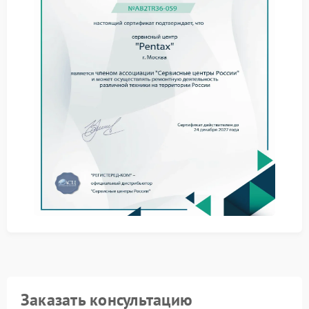
Как проводится обслуживание
Работы выполняются по установленному регламенту
и состоят из нескольких этапов:
разборка корпуса и локализация зон воздействия
влаги;
очистка электронных и механических элементов;
сборка и контрольная диагностика.
Сервисный центр Pentax применяет оригинальные
комплектующие и точные настройки, что позволяет
вернуть камере стабильную работу и сохранить ее
эксплуатационные характеристики.
Заказать консультацию