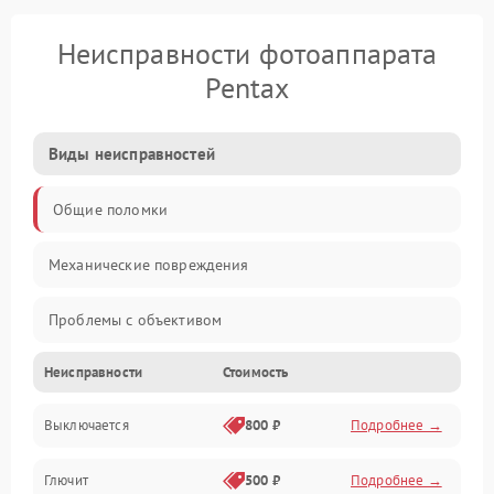
Неисправности фотоаппарата
Pentax
Виды неисправностей
Общие поломки
Механические повреждения
Проблемы с объективом
Неисправности
Стоимость
Электронные ошибки
Выключается
800 ₽
Подробнее →
Механические проблемы
Глючит
500 ₽
Подробнее →
Матрица и оптика