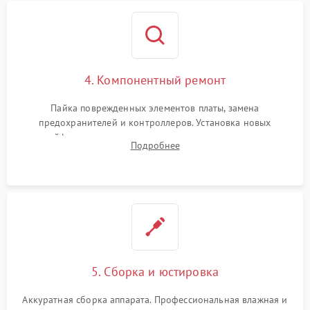
4. Компонентный ремонт
Пайка поврежденных элементов платы, замена
предохранителей и контроллеров. Установка новых
шлейфов, дисплея, механизма затвора или двигателя
Подробнее
автофокуса. Восстановление геометрии тубуса объектива
при заклинивании.
5. Сборка и юстировка
Аккуратная сборка аппарата. Профессиональная влажная и