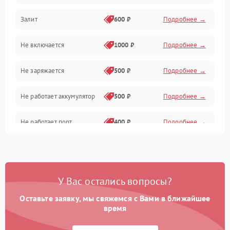
Залит
600 ₽
Подробнее →
Питание и питание цепей
Не включается
1000 ₽
Подробнее →
Проблемы с картами памяти
Не заряжается
500 ₽
Подробнее →
Объективы
Не работает аккумулятор
500 ₽
Подробнее →
Программные сбои
Не работает порт
400 ₽
Подробнее →
Коммуникации и интерфейсы
Сломана матрица
800 ₽
Подробнее →
У Вас остались вопросы?
Оставьте заявку, мы свяжемся с Вами в ближайшее
время