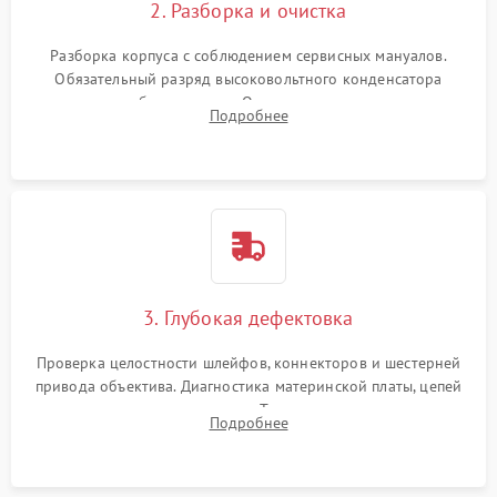
2. Разборка и очистка
Разборка корпуса с соблюдением сервисных мануалов.
Обязательный разряд высоковольтного конденсатора
вспышки для безопасности. Очистка внутренних узлов от
Подробнее
пыли, песка и следов влаги с помощью спецсредств.
3. Глубокая дефектовка
Проверка целостности шлейфов, коннекторов и шестерней
привода объектива. Диагностика материнской платы, цепей
питания и картоприемника. Тестирование механизма
Подробнее
затвора и блока внутрикамерной стабилизации.