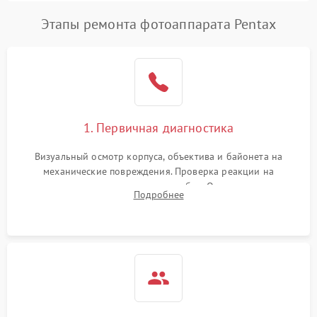
Этапы ремонта фотоаппарата Pentax
1. Первичная диагностика
Визуальный осмотр корпуса, объектива и байонета на
механические повреждения. Проверка реакции на
включение, считывание кодов ошибок. Оценка состояния
Подробнее
матрицы и затвора, проверка работы автофокуса и вспышки.