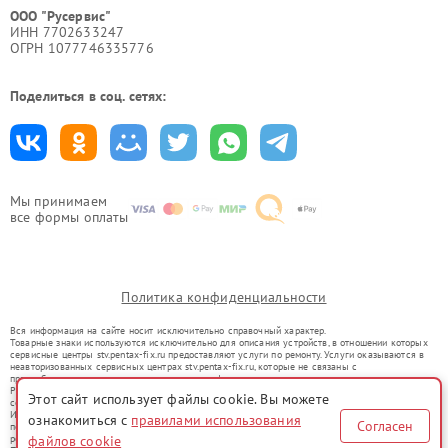
ООО "Русервис"
ИНН 7702633247
ОГРН 1077746335776
Поделиться в соц. сетях:
Мы принимаем
все формы оплаты
Политика конфиденциальности
Вся информация на сайте носит исключительно справочный характер.
Товарные знаки используются исключительно для описания устройств, в отношении которых
сервисные центры stv.pentax-fix.ru предоставляют услуги по ремонту. Услуги оказываются в
неавторизованных сервисных центрах stv.pentax-fix.ru, которые не связаны с
правообладателями товарных знаков или их официальными представителями.
Ремонт осуществляется для устройств, уже введенных в гражданский оборот в соответствии
Этот сайт использует файлы cookie. Вы можете
со статьей 1487 ГК РФ.
Использование товарных знаков не преследует цели индивидуализации услуг или введения
ознакомиться с
правилами использования
Согласен
потребителей в заблуждение, а служит для информирования о предоставляемых услугах по
ремонту техники указанных брендов.
файлов cookie