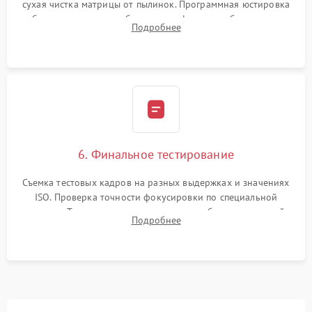
сухая чистка матрицы от пылинок. Программная юстировка
рабочего отрезка, калибровка автофокуса, стабилизатора и
Подробнее
экспозамера с помощью сервисного ПО.
6. Финальное тестирование
Съемка тестовых кадров на разных выдержках и значениях
ISO. Проверка точности фокусировки по специальной
мишени. Тест записи на карту памяти, работы встроенной
Подробнее
вспышки, микрофона и всех кнопок управления.