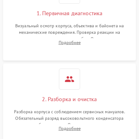
1. Первичная диагностика
Визуальный осмотр корпуса, объектива и байонета на
механические повреждения. Проверка реакции на
включение, считывание кодов ошибок. Оценка состояния
Подробнее
матрицы и затвора, проверка работы автофокуса и вспышки.
2. Разборка и очистка
Разборка корпуса с соблюдением сервисных мануалов.
Обязательный разряд высоковольтного конденсатора
вспышки для безопасности. Очистка внутренних узлов от
Подробнее
пыли, песка и следов влаги с помощью спецсредств.