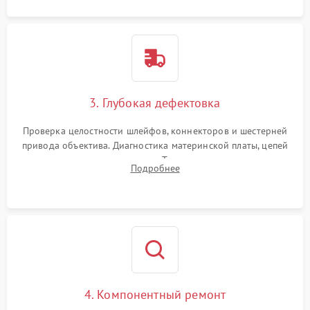
3. Глубокая дефектовка
Проверка целостности шлейфов, коннекторов и шестерней
привода объектива. Диагностика материнской платы, цепей
питания и картоприемника. Тестирование механизма
Подробнее
затвора и блока внутрикамерной стабилизации.
4. Компонентный ремонт