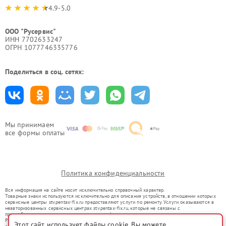
4.9-5.0
ООО "Русервис"
ИНН 7702633247
ОГРН 1077746335776
Поделиться в соц. сетях:
Мы принимаем
все формы оплаты
Политика конфиденциальности
Вся информация на сайте носит исключительно справочный характер.
Товарные знаки используются исключительно для описания устройств, в отношении которых
сервисные центры stv.pentax-fix.ru предоставляют услуги по ремонту. Услуги оказываются в
неавторизованных сервисных центрах stv.pentax-fix.ru, которые не связаны с
правообладателями товарных знаков или их официальными представителями.
Ремонт осуществляется для устройств, уже введенных в гражданский оборот в соответствии
Этот сайт использует файлы cookie. Вы можете