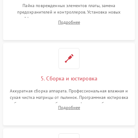
Пайка поврежденных элементов платы, замена
предохранителей и контроллеров. Установка новых
шлейфов, дисплея, механизма затвора или двигателя
Подробнее
автофокуса. Восстановление геометрии тубуса объектива
при заклинивании.
5. Сборка и юстировка
Аккуратная сборка аппарата. Профессиональная влажная и
сухая чистка матрицы от пылинок. Программная юстировка
рабочего отрезка, калибровка автофокуса, стабилизатора и
Подробнее
экспозамера с помощью сервисного ПО.