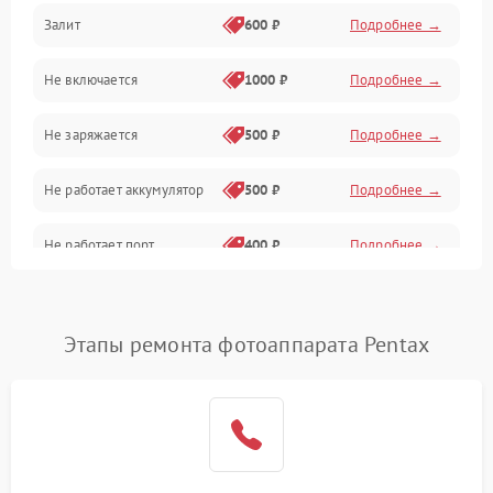
Залит
600 ₽
Подробнее →
Питание и питание цепей
Не включается
1000 ₽
Подробнее →
Проблемы с картами памяти
Не заряжается
500 ₽
Подробнее →
Объективы
Не работает аккумулятор
500 ₽
Подробнее →
Программные сбои
Не работает порт
400 ₽
Подробнее →
Коммуникации и интерфейсы
Сломана матрица
800 ₽
Подробнее →
Этапы ремонта фотоаппарата Pentax