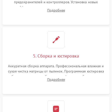
предохранителей и контроллеров. Установка новых
шлейфов, дисплея, механизма затвора или двигателя
Подробнее
автофокуса. Восстановление геометрии тубуса объектива
при заклинивании.
5. Сборка и юстировка
Аккуратная сборка аппарата. Профессиональная влажная и
сухая чистка матрицы от пылинок. Программная юстировка
рабочего отрезка, калибровка автофокуса, стабилизатора и
Подробнее
экспозамера с помощью сервисного ПО.