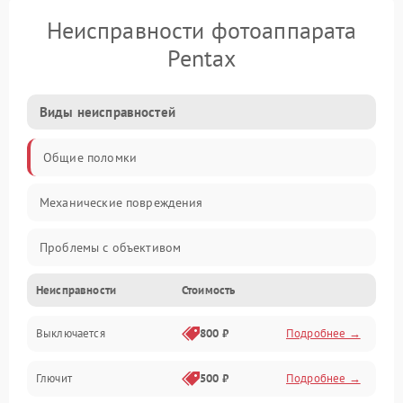
Неисправности фотоаппарата
Pentax
Виды неисправностей
Общие поломки
Механические повреждения
Проблемы с объективом
Неисправности
Стоимость
Электронные ошибки
Выключается
800 ₽
Подробнее →
Механические проблемы
Глючит
500 ₽
Подробнее →
Матрица и оптика