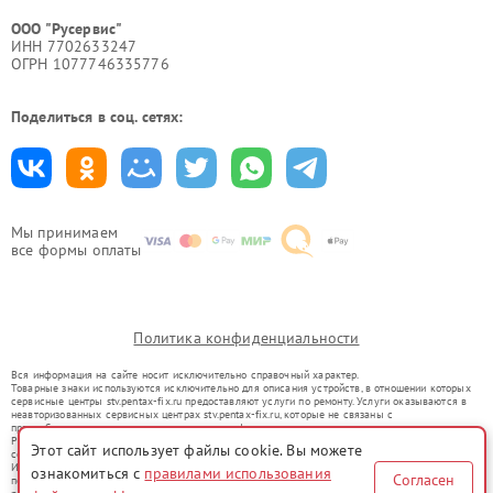
ООО "Русервис"
ИНН 7702633247
ОГРН 1077746335776
Поделиться в соц. сетях:
Мы принимаем
все формы оплаты
Политика конфиденциальности
Вся информация на сайте носит исключительно справочный характер.
Товарные знаки используются исключительно для описания устройств, в отношении которых
сервисные центры stv.pentax-fix.ru предоставляют услуги по ремонту. Услуги оказываются в
неавторизованных сервисных центрах stv.pentax-fix.ru, которые не связаны с
правообладателями товарных знаков или их официальными представителями.
Ремонт осуществляется для устройств, уже введенных в гражданский оборот в соответствии
Этот сайт использует файлы cookie. Вы можете
со статьей 1487 ГК РФ.
Использование товарных знаков не преследует цели индивидуализации услуг или введения
ознакомиться с
правилами использования
Согласен
потребителей в заблуждение, а служит для информирования о предоставляемых услугах по