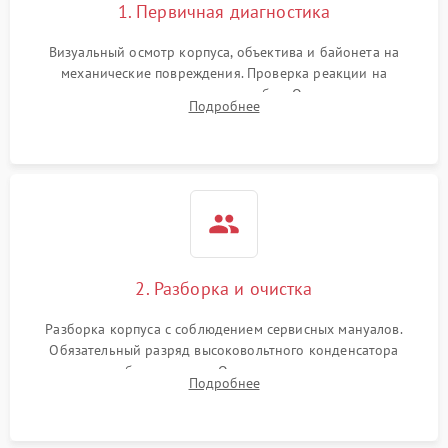
1. Первичная диагностика
Визуальный осмотр корпуса, объектива и байонета на
механические повреждения. Проверка реакции на
включение, считывание кодов ошибок. Оценка состояния
Подробнее
матрицы и затвора, проверка работы автофокуса и вспышки.
2. Разборка и очистка
Разборка корпуса с соблюдением сервисных мануалов.
Обязательный разряд высоковольтного конденсатора
вспышки для безопасности. Очистка внутренних узлов от
Подробнее
пыли, песка и следов влаги с помощью спецсредств.