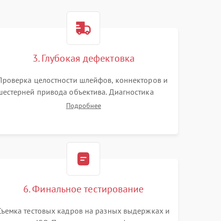
3. Глубокая дефектовка
Проверка целостности шлейфов, коннекторов и
шестерней привода объектива. Диагностика
материнской платы, цепей питания и
Подробнее
картоприемника. Тестирование механизма
затвора и блока внутрикамерной стабилизации.
6. Финальное тестирование
Съемка тестовых кадров на разных выдержках и