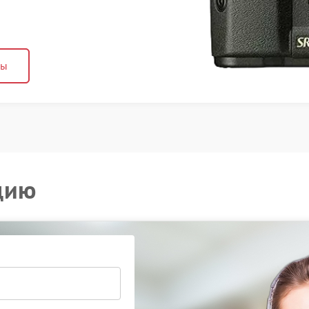
ны
цию