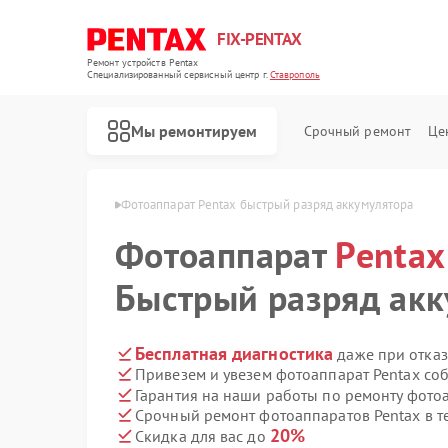
FIX-PENTAX
Ремонт устройств Pentax
Специализированный cервисный центр г.
Ставрополь
Мы ремонтируем
Срочный ремонт
Це
Pentax в Ставрополе
Фотоаппарат Pentax быстрый разряд аккумулятора
Фотоаппарат
Pentax
Быстрый разряд акк
Бесплатная диагностика
даже при отказ
Привезем и увезем фотоаппарат Pentax со
Гарантия на наши работы по ремонту фото
Срочный ремонт фотоаппаратов Pentax в т
20%
Скидка для вас до