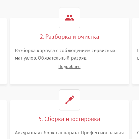
2. Разборка и очистка
Разборка корпуса с соблюдением сервисных
мануалов. Обязательный разряд
высоковольтного конденсатора вспышки для
Подробнее
безопасности. Очистка внутренних узлов от
пыли, песка и следов влаги с помощью
спецсредств.
5. Сборка и юстировка
Аккуратная сборка аппарата. Профессиональная