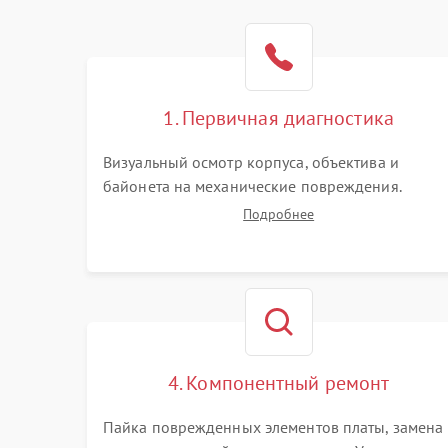
1. Первичная диагностика
Визуальный осмотр корпуса, объектива и
байонета на механические повреждения.
Проверка реакции на включение, считывание
Подробнее
кодов ошибок. Оценка состояния матрицы и
затвора, проверка работы автофокуса и
вспышки.
4. Компонентный ремонт
Пайка поврежденных элементов платы, замена