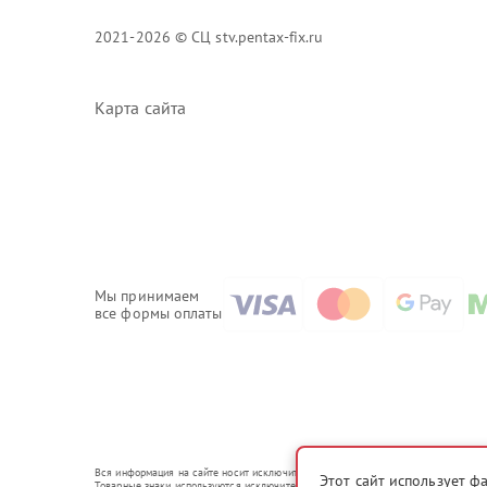
2021-2026 © СЦ stv.pentax-fix.ru
Карта сайта
Мы принимаем
все формы оплаты
Вся информация на сайте носит исключительно справочный характер.
Этот сайт использует ф
Товарные знаки используются исключительно для описания устройств, в отношени