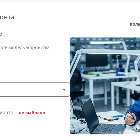
онта
полн
2
не выбрано
монта –