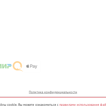
Политика конфиденциальности
айлы cookie. Вы можете ознакомиться с
правилами использования фа
и которых сервисные центры stv.pentax-fix.ru предоставляют услуги по ремонту. Услуги оказываютс