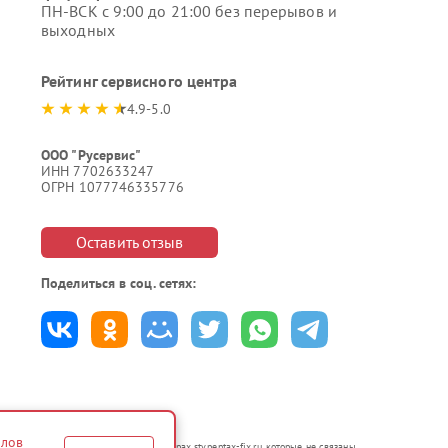
ПН-ВСК с 9:00 до 21:00 без перерывов и
выходных
Рейтинг сервисного центра
4.9-5.0
ООО "Русервис"
ИНН 7702633247
ОГРН 1077746335776
Оставить отзыв
Поделиться в соц. сетях:
йлов
я в неавторизованных сервисных центрах stv.pentax-fix.ru, которые не связаны